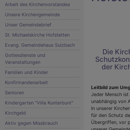
Arbeit des Kirchenvorstandes
Unsere Kirchengemeinde
Unser Gemeindebrief
St. Michaelskirche Hofstetten
Evang. Gemeindehaus Sulzbach
Die Kir
Gottesdienste und
Schutzkon
Veranstaltungen
Hauptnavigation
der Kir
Familien und Kinder
Konfirmandenarbeit
Leitbild zum Umg
Senioren
Jeder Mensch ist
unabhängig von Al
Kindergarten "Villa Kunterbunt"
In unserer Kirch
Kirchgeld
für den Schutz d
Übergriffen, vor 
Aktiv gegen Missbrauch
unserer Gemeind