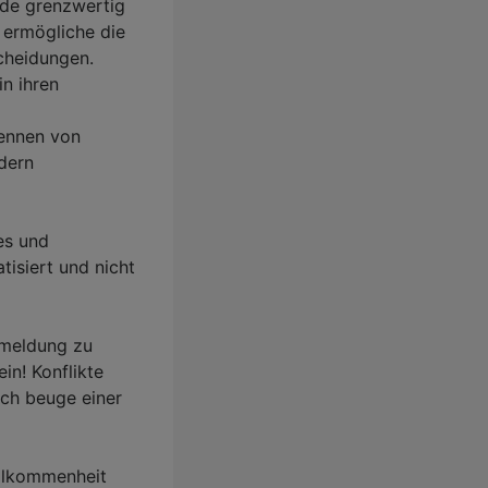
nde grenzwertig
 ermögliche die
scheidungen.
in ihren
Kennen von
ndern
es und
tisiert und nicht
kmeldung zu
in! Konflikte
ich beuge einer
ollkommenheit