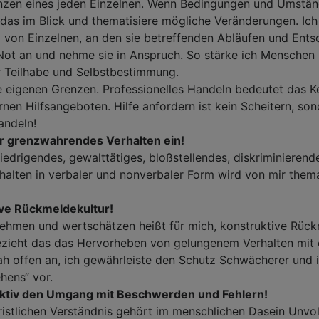
enzen eines jeden Einzelnen. Wenn Bedingungen und Umstä
das im Blick und thematisiere mögliche Veränderungen. Ich
g von Einzelnen, an den sie betreffenden Abläufen und Ent
n Not an und nehme sie in Anspruch. So stärke ich Menschen 
r Teilhabe und Selbstbestimmung.
e eigenen Grenzen. Professionelles Handeln bedeutet das 
rnen Hilfsangeboten. Hilfe anfordern ist kein Scheitern, so
Handeln!
ür grenzwahrendes Verhalten ein!
edrigendes, gewalttätiges, bloßstellendes, diskriminierend
rhalten in verbaler und nonverbaler Form wird von mir thema
tive Rückmeldekultur!
ehmen und wertschätzen heißt für mich, konstruktive Rüc
ezieht das das Hervorheben von gelungenem Verhalten mit e
ah offen an, ich gewährleiste den Schutz Schwächerer und 
ehens“ vor.
 aktiv den Umgang mit Beschwerden und Fehlern!
istlichen Verständnis gehört im menschlichen Dasein Unv