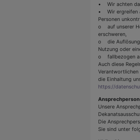
• Wir achten dara
• Wir ergreifen a
Personen unkontro
o auf unserer H
erschweren,
o die Auflösung d
Nutzung oder ein
o fallbezogen ab
Auch diese Regel
Verantwortlichen 
die Einhaltung un
https://datensch
Ansprechperso
Unsere Ansprechp
Dekanatsausschus
Die Ansprechperso
Sie sind unter fo