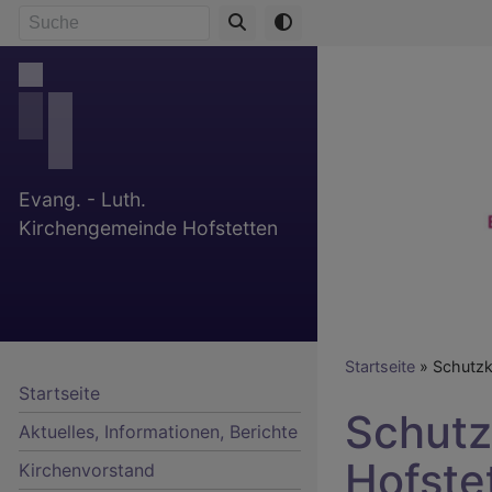
Direkt
Suche
zum
Inhalt
Evang. - Luth.
Kirchengemeinde Hofstetten
Breadcr
Startseite
Schutzk
Startseite
Schutz
Aktuelles, Informationen, Berichte
Hofste
Kirchenvorstand