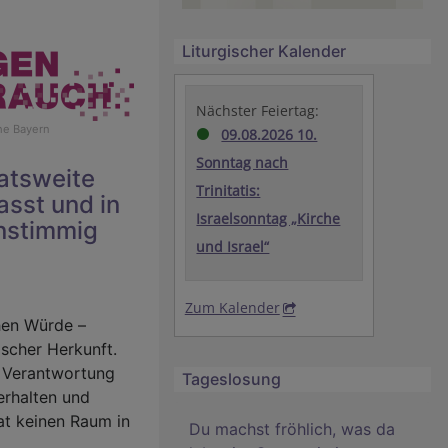
Liturgischer Kalender
Nächster Feiertag:
he Bayern
09.08.2026 10.
Sonntag nach
atsweite
Trinitatis:
sst und in
Israelsonntag „Kirche
nstimmig
und Israel“
Zum Kalender
hen Würde –
ischer Herkunft.
n Verantwortung
Tageslosung
erhalten und
at keinen Raum in
Du machst fröhlich, was da