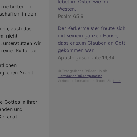
lebet im Osten wie im
me bieten, in
Westen.
schaffen, in dem
Psalm 65,9
Der Kerkermeister freute sich
nen, auch das
mit seinem ganzen Hause,
n, nicht
dass er zum Glauben an Gott
 unterstützen wir
gekommen war.
 einer Kultur der
Apostelgeschichte 16,34
mtlichen
© Evangelische Brüder-Unität –
äglichen Arbeit
Herrnhuter Brüdergemeine
Weitere Informationen finden Sie
hier
.
 Gottes in ihrer
zenden und
 Dekanat