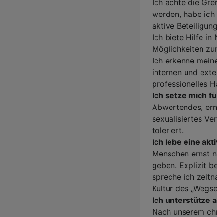
Ich achte die Gr
werden, habe ich 
aktive Beteiligun
Ich biete Hilfe i
Möglichkeiten zu
Ich erkenne mein
internen und exte
professionelles 
Ich setze mich f
Abwertendes, erni
sexualisiertes Ve
toleriert.
Ich lebe eine ak
Menschen ernst n
geben. Explizit b
spreche ich zeitn
Kultur des „Wegs
Ich unterstütze
Nach unserem chr