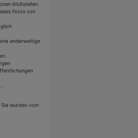
onen bloßstellen.
 dass Fotos von
glich
eine anderweitige
en.
ligen
ffentlichungen
a…
. Sie wurden vom