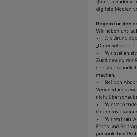
(Konfirmandenarbe
digitale Medien 
Regeln für den s
Wir haben uns auf
• Als Grundlage f
„Datenschutz bei 
• Wir stellen sic
Zustimmung der E
selbstverständli
machen.
• Bei den Abspra
Verwendungszweck
nicht überschauba
• Wir verwenden 
Gruppensituation
• Wir wahren wei
Fotos und Beiträg
persönlichen Prof