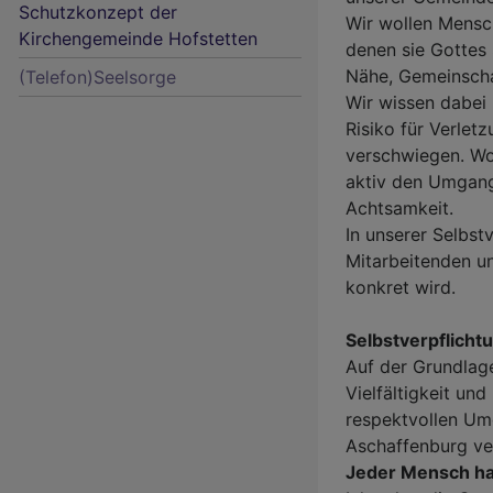
Schutzkonzept der
Wir wollen Mensc
Kirchengemeinde Hofstetten
denen sie Gottes
Nähe, Gemeinscha
(Telefon)Seelsorge
Wir wissen dabei
Risiko für Verlet
verschwiegen. Wo
aktiv den Umgang 
Achtsamkeit.
In unserer Selbst
Mitarbeitenden unt
konkret wird.
Selbstverpflich
Auf der Grundlage
Vielfältigkeit un
respektvollen Um
Aschaffenburg ve
Jeder Mensch ha